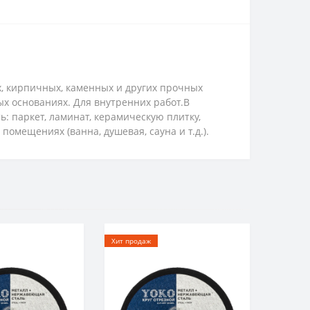
, кирпичных, каменных и других прочных
ых основаниях. Для внутренних работ.В
: паркет, ламинат, керамическую плитку,
омещениях (ванна, душевая, сауна и т.д.).
Хит продаж
Хит прод