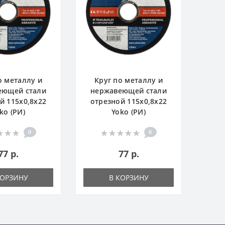
о металлу и
Круг по металлу и
Кр
еющей стали
нержавеющей стали
нер
й 115х0,8х22
отрезной 115х0,8х22
отр
ko (РИ)
Yoko (РИ)
0
0
77 р.
77 р.
КОРЗИНУ
В КОРЗИНУ