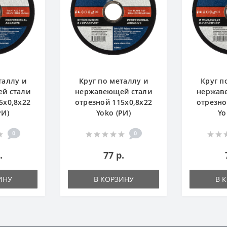
таллу и
Круг по металлу и
Круг п
й стали
нержавеющей стали
нержав
5х0,8х22
отрезной 115х0,8х22
отрезно
РИ)
Yoko (РИ)
Yo
0
0
.
77 р.
ИНУ
В КОРЗИНУ
В 