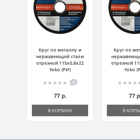
у и
Круг по металлу и
Круг по ме
тали
нержавеющей стали
нержавеюще
8х22
отрезной 115х0,8х22
отрезной 11
Yoko (РИ)
Yoko (
0
77 р.
77 р
В КОРЗИНУ
В КОРЗ