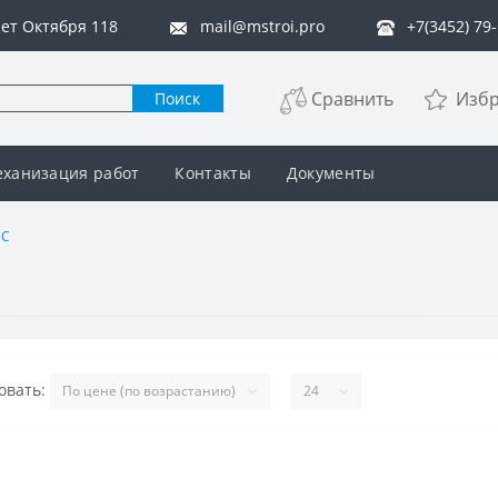
 лет Октября 118
mail@mstroi.pro
+7(3452) 79
Сравнить
Изб
Поиск
ханизация работ
Контакты
Документы
ВС
овать: