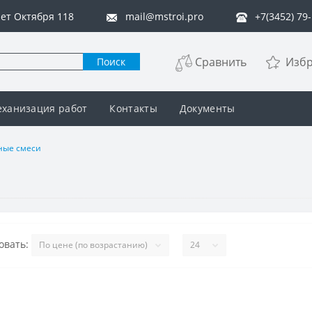
 лет Октября 118
mail@mstroi.pro
+7(3452) 79
Сравнить
Изб
Поиск
ханизация работ
Контакты
Документы
ные смеси
овать: