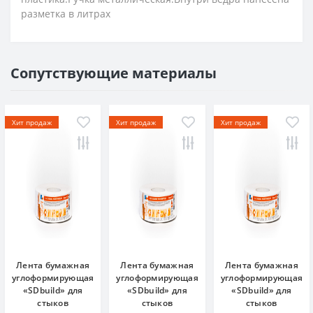
разметка в литрах
Сопутствующие материалы
Хит продаж
Хит продаж
Хит продаж
Лента бумажная
Лента бумажная
Лента бумажная
углоформирующая
углоформирующая
углоформирующая
«SDbuild» для
«SDbuild» для
«SDbuild» для
стыков
стыков
стыков