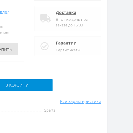
вле?
Доставка
В тот же день при
заказе до 16:00
ик
 и мы
Гарантии
упить
Сертификаты
В КОРЗИНУ
Все характеристики
Sparta