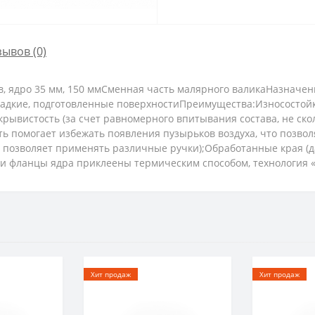
зывов (0)
в, ядро 35 мм, 150 ммСменная часть малярного валикаНазначен
ладкие, подготовленные поверхностиПреимущества:Износостойк
рывистость (за счет равномерного впитывания состава, не ск
ть помогает избежать появления пузырьков воздуха, что позво
я позволяет применять различные ручки);Обработанные края (
 и фланцы ядра приклеены термическим способом, технология «
Хит продаж
Хит продаж