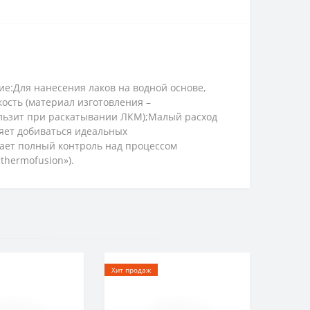
ие:Для нанесения лаков на водной основе,
ость (материал изготовления –
ользит при раскатывании ЛКМ);Малый расход
ляет добиваться идеальных
дает полный контроль над процессом
thermofusion»).
Хит продаж
Хит прод