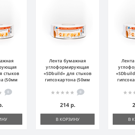
мажная
Лента бумажная
Лента
рующая
углоформирующая
углоф
я стыков
«SDbuild» для стыков
«SDbuil
на (50мм
гипсокартона (50мм
гипсока
(РИ)
х153м) (РИ)
х15
0
0
р.
214 р.
2
ИНУ
В КОРЗИНУ
В 