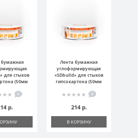
 бумажная
Лента бумажная
Л
ормирующая
углоформирующая
уг
d» для стыков
«SDbuild» для стыков
«SD
ртона (50мм
гипсокартона (50мм
гип
3м) (РИ)
х153м) (РИ)
0
0
14 р.
214 р.
КОРЗИНУ
В КОРЗИНУ