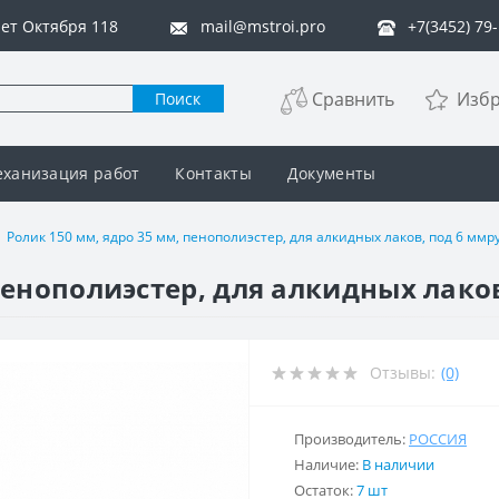
 лет Октября 118
mail@mstroi.pro
+7(3452) 79
Сравнить
Изб
Поиск
ханизация работ
Контакты
Документы
Ролик 150 мм, ядро 35 мм, пенополиэстер, для алкидных лаков, под 6 ммру
пенополиэстер, для алкидных лаков
Отзывы:
(0)
Производитель:
РОССИЯ
Наличие:
В наличии
Остаток:
7 шт