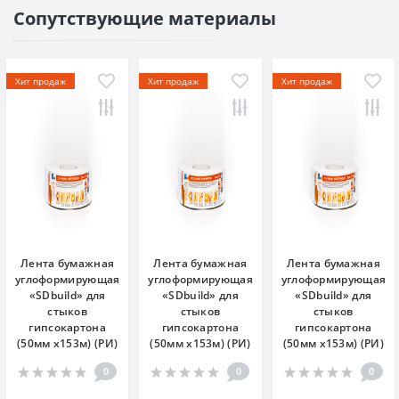
Сопутствующие материалы
Хит продаж
Хит продаж
Хит продаж
Лента бумажная
Лента бумажная
Лента бумажная
углоформирующая
углоформирующая
углоформирующая
«SDbuild» для
«SDbuild» для
«SDbuild» для
стыков
стыков
стыков
гипсокартона
гипсокартона
гипсокартона
(50мм х153м) (РИ)
(50мм х153м) (РИ)
(50мм х153м) (РИ)
0
0
0