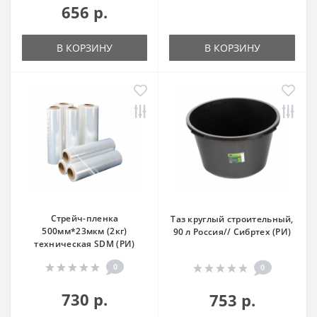
656 р.
В КОРЗИНУ
В КОРЗИНУ
Стрейч-пленка
Таз круглый строительный,
500мм*23мкм (2кг)
90 л Россия// Сибртех (РИ)
техническая SDM (РИ)
0
0
730 р.
753 р.